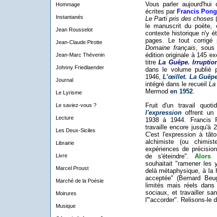
Vous parler aujourd'hui
Hommage
écrites par
Francis Pon
Instantanés
Le Parti pris des choses
(
le manuscrit du poète, 
Jean Rousselot
contexte historique n'y 
pages. Le tout corrigé
Jean-Claude Pirotte
Domaine français
, sous 
édition originale à 145 
Jean-Marc Thévenin
titre
La Guêpe. Irruptio
Johnny Friedlaender
dans le volume publié 
1946,
L’œillet. La Guêp
Journal
intégré dans le recueil
La
Mermod
en 1952
.
Le Lyrisme
Fruit d'un travail quot
Le saviez-vous ?
l'expression
offrent un 
Lecture
1938 à 1944. Francis P
travaille encore jusqu'à 
Les Deux-Siciles
C'est l'expression à tâto
alchimiste (ou chimist
Librairie
expériences de précision 
de s'éteindre".
Alors
Livre
souhaitait "ramener les
Marcel Proust
delà métaphysique, à la 
acceptée" (Bernard Beugn
Marché de la Poésie
limités mais réels dans 
sociaux, et travailler sa
Moirures
l'"accorder". Relisons-le 
Musique