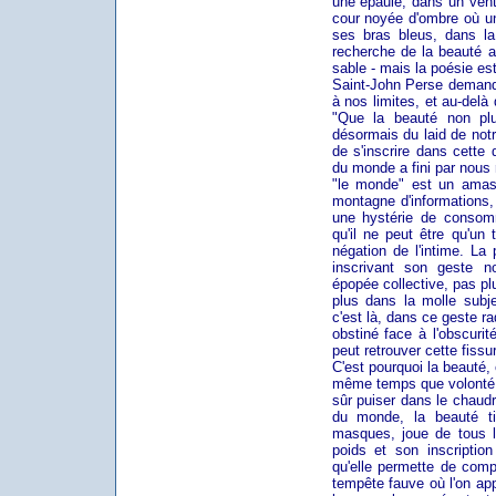
une épaule, dans un ventr
cour noyée d'ombre où un
ses bras bleus, dans la
recherche de la beauté a
sable - mais la poésie es
Saint-John Perse demand
à nos limites, et au-delà
"Que la beauté non plu
désormais du laid de not
de s'inscrire dans cette
du monde a fini par nous 
"le monde" est un amas
montagne d'informations, 
une hystérie de consomm
qu'il ne peut être qu'un 
négation de l'intime. La
inscrivant son geste n
épopée collective, pas pl
plus dans la molle subje
c'est là, dans ce geste 
obstiné face à l'obscuri
peut retrouver cette fissu
C'est pourquoi la beauté,
même temps que volonté 
sûr puiser dans le chaudr
du monde, la beauté ti
masques, joue de tous le
poids et son inscriptio
qu'elle permette de com
tempête fauve où l'on app