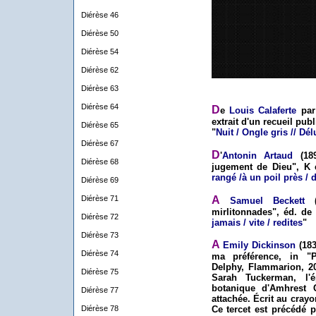
Diérèse 46
Diérèse 50
Diérèse 54
Diérèse 62
Diérèse 63
Diérèse 64
D
e
Louis Calaferte
par 
extrait d'un recueil pub
Diérèse 65
"
Nuit / Ongle gris // Dé
Diérèse 67
D
'
Antonin Artaud
(189
Diérèse 68
jugement de Dieu", K é
rangé /à un poil près / 
Diérèse 69
A
Diérèse 71
Samuel Beckett
(
mirlitonnades", éd. de 
Diérèse 72
jamais / vite / redites
"
Diérèse 73
A
Emily Dickinson
(183
Diérèse 74
ma préférence, in "P
Delphy, Flammarion, 20
Diérèse 75
Sarah Tuckerman, l'
botanique d'Amhrest C
Diérèse 77
attachée. Écrit au crayo
Diérèse 78
Ce tercet est précédé p