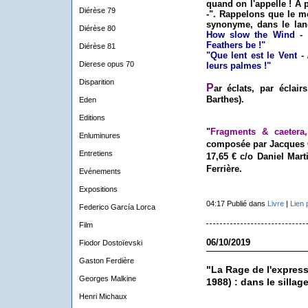
quand on l'appelle ! A p
Diérèse 79
-". Rappelons que le mot
synonyme, dans le lan
Diérèse 80
How slow the Wind - 
Feathers be !"
Diérèse 81
"Que lent est le Vent - 
Dierese opus 70
leurs palmes !"
Disparition
P
ar éclats, par éclairs
Barthes).
Eden
Editions
"
Fragments & caetera
Enluminures
composée par Jacques C
Entretiens
17,65 € c/o Daniel Mart
Ferrière.
Evénements
Expositions
04:17 Publié dans
Livre
|
Lien
Federico García Lorca
Film
06/10/2019
Fiodor Dostoïevski
Gaston Ferdière
"La Rage de l'expres
Georges Malkine
1988) : dans le sillag
Henri Michaux