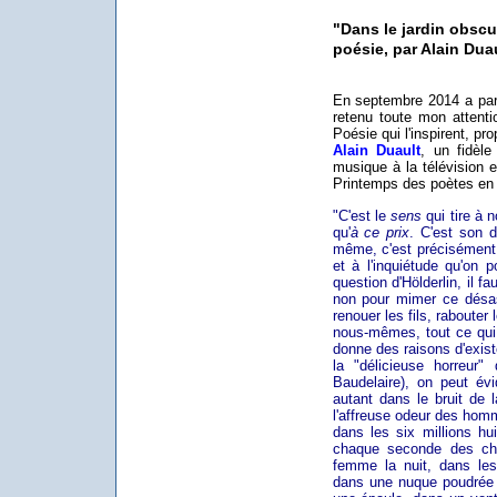
"Dans le jardin obscu
poésie, par Alain Dua
En septembre 2014 a paru
retenu toute mon attentio
Poésie qui l'inspirent, p
Alain Duault
, un fidèle
musique à la télévision e
Printemps des poètes en d
"C'est le
sens
qui tire à 
qu'
à ce prix
. C'est son d
même, c'est précisément 
et à l'inquiétude qu'on 
question d'Hölderlin, il 
non pour mimer ce désas
renouer les fils, rabouter 
nous-mêmes, tout ce qui 
donne des raisons d'exist
la "délicieuse horreur
Baudelaire), on peut év
autant dans le bruit de 
l'affreuse odeur des homm
dans les six millions hui
chaque seconde des chu
femme la nuit, dans les 
dans une nuque poudrée 