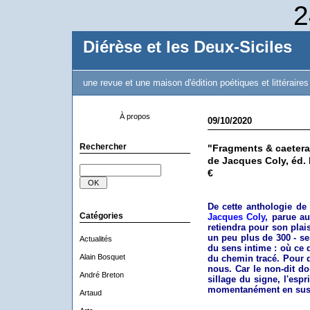
2
Diérèse et les Deux-Siciles
une revue et une maison d'édition poétiques et littéraires
À propos
09/10/2020
Rechercher
"Fragments & caetera
de Jacques Coly, éd. 
€
De cette anthologie d
Catégories
Jacques Coly
, parue a
retiendra pour son plaisi
un peu plus de 300 - se
Actualités
du sens intime : où ce q
Alain Bosquet
du chemin tracé. Pour 
nous. Car le non-dit d
André Breton
sillage du signe, l'espr
momentanément en sus
Artaud