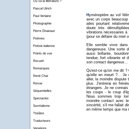
Où va la littérature ?
Pascal Ulrich
H
yménoptère au vol félin,
Paul Verlaine
avec un corps beaucoup p
ailes pourtant relativem
Photographie
doute très démultiplié
Pierre Dhainaut
vibrations nécessaires à 
(pour se défaire du miel 
Poèmes
Elle semble vivre dans
Poésie italienne
dangereuse. Une sorte de
aussi brillante, bourd
Points de vue
tendue, fort vibrante et 
Recueil
son contact dangereux...
Remarques
Qu'est-ce qu'on me dit ? 
qu'elle en meurt ?... Je 
René Char
aller, la moindre dispute
plus. J'entrerai en frén
Revue
étrangers. Je ne connais
Séquentielles
les coups - le coup d'ép
Nous sommes trop loin
Spectacles
moindre contact avec le 
sincérité, s'il me fallait 
Surréalisme
en même temps que ma ré
Théâtre
Traducteurs
Variations