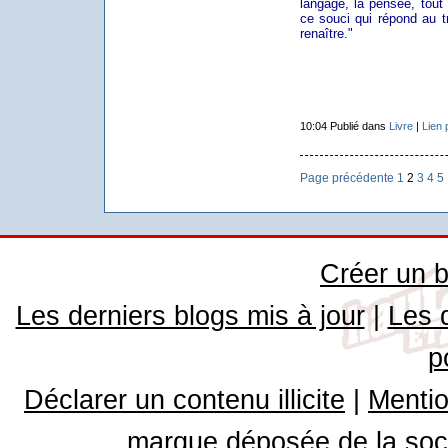
langage, la pensée, tout
ce souci qui répond au 
renaître."
10:04 Publié dans
Livre
|
Lien
Page précédente
1
2
3
4
5
Créer un b
Les derniers blogs mis à jour
|
Les 
p
Déclarer un contenu illicite
|
Mentio
marque déposée de la soci