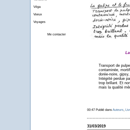
Véga
Voeux
Voyages
Me contacter
La
Transport de pulpe ba
contaminée, mortifiée p
dorée-noire, gipsy, d
Intégrité perdue par le
trop brillant. Et non se
mais la qualité même 
00:47 Publié dans
Auteurs
,
Liv
31/03/2019