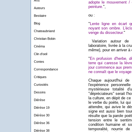
Arts
adopte le mouvement / 
peinture.
",
Auteurs
ou :
Bestiaire
Blog
"
Lente ligne en écart qu
noyant son ombre. L'écl
Chateaubriand
venge du dissecteur.
"
Christian Bobin
Variation autour de l
laboratoire, livrée à la c
Cinéma
même), pour en arriver à 
Clin d'oeil
"
En profusion d'herbe,
d
Contes
terre qui caresse la lèv
jour commence aux premi
Correspondance
ne connaît que le voyage
Critiques
Chaque aujourd'hui de
l'expérience personnel
Curiosités
mystérieuse totalité d
Dessins
"dépréciateurs" serait l'
la culture, en dépit de ce 
Diérèse
le verbe du poète, lui qu
attendre, qui avive le dé
Diérèse 19
signe est aussi bien tour
Diérèse 30
résulte que la parole poé
tension entre le sentime
Diérèse 36
condition humaine et s
temporalité, nourrie de
Diérèse 38