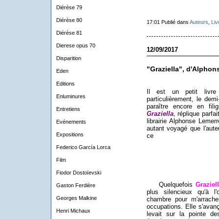
Diérèse 79
Diérèse 80
17:01 Publié dans
Auteurs
,
Liv
Diérèse 81
Dierese opus 70
12/09/2017
Disparition
"Graziella", d'Alphon
Eden
Editions
Il est un petit liv
Enluminures
particulièrement, le dem
paraître encore en filig
Entretiens
Graziella
, réplique parfai
librairie Alphonse Lemer
Evénements
autant voyagé que l'aute
Expositions
ce
Federico García Lorca
Film
Fiodor Dostoïevski
Quelquefois
Graziel
Gaston Ferdière
plus silencieux qu'à l'
Georges Malkine
chambre pour m'arrach
occupations. Elle s'avanç
Henri Michaux
levait sur la pointe d