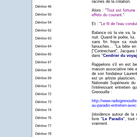
racines de la création.
Diérèse 46
Alors : "
Tout est fortune 
Diérèse 50
effets du courant
."
Diérèse 54
Et : "
Le fil de l'eau condu
Diérèse 62
Balance où la vie va, la 
nuit. Quand le poète, lui,
Diérèse 63
sans fin fraye sa rou
farouches... "La bête en
Diérèse 64
["Contrechant", Jacques 
Diérèse 65
dans "
Cendrier du voya
Diérèse 67
Rappelons s'il en est be
maison associative née e
Diérèse 68
de son fondateur Lauren
est un artiste plasticien
Diérèse 69
Nationale Supérieure du
Diérèse 71
l'intéressant entretien 
Grenouille :
Diérèse 72
http://www.
radiogrenouill
Diérèse 73
au-paradis-entretien-avec
Diérèse 74
(résidence autour de la 
Diérèse 75
livre "
Le Paradis
", tout
vraiment.
Diérèse 77
Diérèse 78