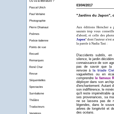
Où va la littérature ?
03/04/2017
Pascal Ulrich
Paul Verlaine
"Jardins du Japon", de
Photographie
Aux éditions Herscher a 
Pierre Dhainaut
saurais trop vous conseill
Poèmes
d'abord, et celle des phot
Japon
" dont l'auteur n'est
Poésie italienne
la parole à Nadia Tasi :
Points de vue
Recueil
D'accidents subtils, en
silence, le jardin décidé
Remarques
connaissance de son agen
pas de savoir que la c
René Char
renvoie à
la triade Ci
Revue
vaguelettes ou en écai
comprendre
le fameux R
Séquentielles
déployer dans son archip
d'enchantement. Autant dir
Spectacles
son indifférence, le miné
qu'il reste impénétrable 
Surréalisme
ses provenances, sa mati
Théâtre
ne se lassera pas de m
légendes, dans le souv
Traducteurs
arbres de longévité et 
des océans.
Variations