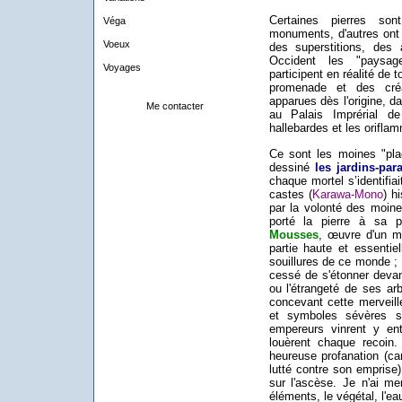
Certaines pierres s
Véga
monuments, d'autres ont 
Voeux
des superstitions, des 
Occident les "paysag
Voyages
participent en réalité de t
promenade et des créa
apparues dès l'origine, d
Me contacter
au Palais Imprérial d
hallebardes et les orifla
Ce sont les moines "plac
dessiné
les jardins-pa
chaque mortel s’identifia
castes (
Karawa-Mono
) h
par la volonté des moine
porté la pierre à sa p
Mousses
, œuvre d'un m
partie haute et essentie
souillures de ce monde ; 
cessé de s'étonner devan
ou l'étrangeté de ses ar
concevant cette merveill
et symboles sévères s
empereurs vinrent y ent
louèrent chaque recoi
heureuse profanation (ca
lutté contre son emprise),
sur l'ascèse. Je n'ai me
éléments, le végétal, l'eau