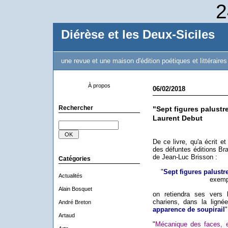
2
Diérèse et les Deux-Siciles
une revue et une maison d'édition poétiques et littéraires
À propos
06/02/2018
Rechercher
"Sept figures palustr
Laurent Debut
De ce livre, qu'a écrit e
des défuntes éditions Br
de Jean-Luc Brisson :
Catégories
"
Sept figures palust
Actualités
exemp
Alain Bosquet
on retiendra ses vers 
chariens, dans la lign
André Breton
apparence de soupirail
"
Artaud
"
Mécanique des faces, e