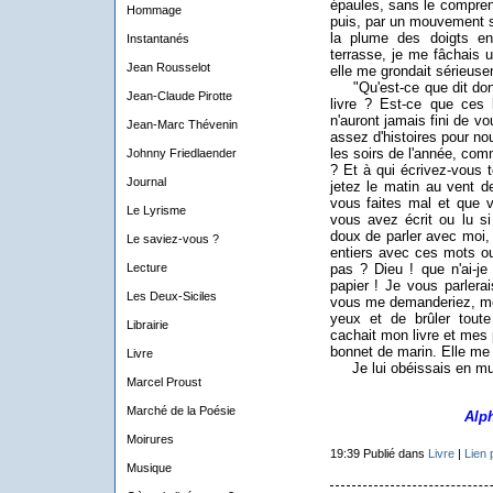
épaules, sans le comprend
Hommage
puis, par un mouvement sub
la plume des doigts en
Instantanés
terrasse, je me fâchais u
Jean Rousselot
elle me grondait sérieus
"Qu'est-ce que dit donc
Jean-Claude Pirotte
livre ? Est-ce que ces l
n'auront jamais fini de v
Jean-Marc Thévenin
assez d'histoires pour no
les soirs de l'année, comm
Johnny Friedlaender
? Et à qui écrivez-vous t
Journal
jetez le matin au vent 
vous faites mal et que v
Le Lyrisme
vous avez écrit ou lu si
doux de parler avec moi, 
Le saviez-vous ?
entiers avec ces mots o
Lecture
pas ? Dieu ! que n'ai-je
papier ! Je vous parlerai
Les Deux-Siciles
vous me demanderiez, moi
yeux et de brûler toute
Librairie
cachait mon livre et mes
bonnet de marin. Elle me f
Livre
Je lui obéissais en mur
Marcel Proust
Marché de la Poésie
Alp
Moirures
19:39 Publié dans
Livre
|
Lien
Musique