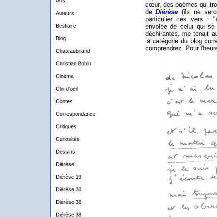
Arts
cœur, des poèmes qui tro
de
Diérèse
(ils ne seron
Auteurs
particulier ces vers : 
Bestiaire
envolée de celui qui se
déchirantes, me tenait a
Blog
la catégorie du blog cor
comprendrez. Pour l'heure,
Chateaubriand
Christian Bobin
Cinéma
Clin d'oeil
Contes
Correspondance
Critiques
Curiosités
Dessins
Diérèse
Diérèse 19
Diérèse 30
Diérèse 36
Diérèse 38