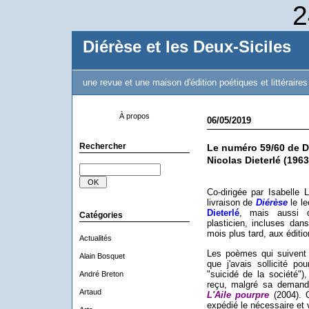
2
Diérèse et les Deux-Siciles
une revue et une maison d'édition poétiques et littéraires
À propos
06/05/2019
Rechercher
Le numéro 59/60 de Di
Nicolas Dieterlé (196
Co-dirigée par Isabelle 
livraison de
Diérèse
le le
Dieterlé
, mais aussi 
Catégories
plasticien, incluses dan
mois plus tard, aux éditio
Actualités
Les poèmes qui suivent 
Alain Bosquet
que j'avais sollicité p
"suicidé de la société"),
André Breton
reçu, malgré sa demande
Artaud
L'Aile pourpre
(2004). 
expédié le nécessaire et 