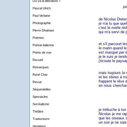
Où va la littérature ?
po
Pascal Ulrich
Paul Verlaine
de Nicolas Dieter
je n'ai lu que quelq
Photographie
c'est le merle
réd
Pierre Dhainaut
qui m'a servi de pr
Poèmes
et s'il parcourt les 
Poésie italienne
le matin quand le s
est masqué par les
Points de vue
je le suis je tends l'
Recueil
j'écoute le paysa
Remarques
mais
toujours la 
René Char
et les sbires à ma
frappent le rêve de
Revue
en nous cherchant à
Séquentielles
Spectacles
Surréalisme
je trébuche à ton 
Théâtre
Nicolas je me rapp
que les oiseaux se 
Traducteurs
un soir je ne sais p
Variations