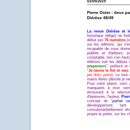
01/05/2019
Pierre Oster : deux p
Diérèse 48/49
La revue Diérèse et l
historique oblige) ne fo
début juin
76 numéros
(s
sur les éditions, qui n'
incapable de vous donner
publiés et d'ailleurs, 
comptable, loin s'en faut
éditions voit les débuts
empereurs
", préfacé et
"
Je laisse le fiel et vais
per dolci pomi
). Le tout
mains libres (désolé je n
Pour votre plaisir, voici
marquants à mon sens
émouvant à la relectur
d'épreuves, l'auteur,
Pier
concept de "
parfait se
développement, tan
consubstantiellement ét
propre le poète, sur les