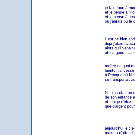
je fais face à mon 
et je pense à Nico
et je pense à ces 
où j'aurais pu le co
il est né bien aprè
déjà j'étais avoca
alors qu'il venait de
et les gens m'appe
maître de quoi mais
bientôt j'ai cessé de
à l'époque où Nico
se transportait au 
Nicolas était en q
de son enfance afr
et moi je n'étais en
que d'argent pour l
aujourd'hui le ciel e
mais tu n'attends p