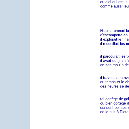
au ciel qui est leu
comme aussi leur li
Nicolas prenait la 
d'escampette en so
il explorait le fina
il recueillait les i
il parcourait les p
il avait du grain à
en son moulin de l
il traversait la rivi
du temps et le cha
des heures se déro
tel cortège de gal
ou bien cortège d'é
qui sont peintes sur 
de la nuit ô Dieter