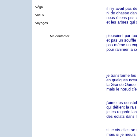
Véga
il n'y avait pas de 
ni de chasse dans l
Voeux
nous étions pris de
et les arbres qui s
Voyages
pleuraient par toute
Me contacter
et pas un souffle d
pas même un engo
pour ranimer la con
je transforme les é
en quelques nœuds 
la Grande Ourse por
mais le nœud c'est 
j'aime les constel
qui défient la rai
je les regarde lan
des éclats dans 
si je vis elles se m
mais si je meurs ell