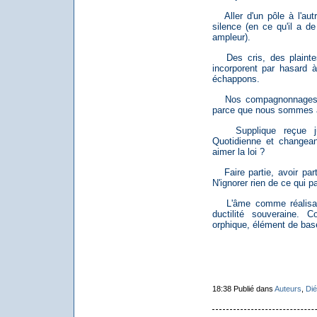
Aller d'un pôle à l'autr
silence (en ce qu'il a d
ampleur).
Des cris, des plainte
incorporent par hasard à
échappons.
Nos compagnonnages pré
parce que nous sommes à
Supplique reçue jus
Quotidienne et changeante
aimer la loi ?
Faire partie, avoir parti
N'ignorer rien de ce qui p
L'âme comme réalisati
ductilité souveraine.
orphique, élément de base
18:38 Publié dans
Auteurs
,
Dié