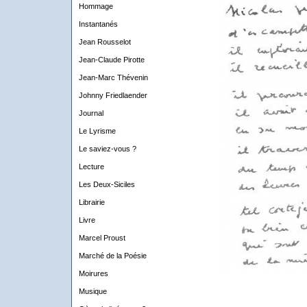
Hommage
Instantanés
Jean Rousselot
Jean-Claude Pirotte
Jean-Marc Thévenin
Johnny Friedlaender
Journal
Le Lyrisme
Le saviez-vous ?
Lecture
Les Deux-Siciles
Librairie
Livre
Marcel Proust
Marché de la Poésie
Moirures
Musique