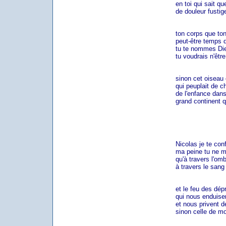
en toi qui sait quel 
de douleur fustige
ton corps que ton â
peut-être temps de 
tu te nommes Diet
tu voudrais n'être 
sinon cet oiseau c
qui peuplait de chan
de l'enfance dans u
grand continent que
Nicolas je te conf
ma peine tu ne m'e
qu'à travers l'ombr
à travers le sang d
et le feu des dépre
qui nous enduisent 
et nous privent de 
sinon celle de mou