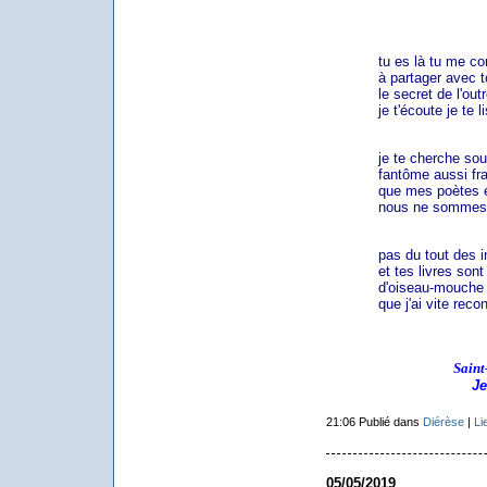
tu es là tu me con
à partager avec to
le secret de l'outre
je t'écoute je te li
je te cherche sous 
fantôme aussi frat
que mes poètes é
nous ne sommes toi
pas du tout des 
et tes livres sont
d'oiseau-mouche 
que j'ai vite rec
Saint
Je
21:06 Publié dans
Diérèse
|
Li
05/05/2019