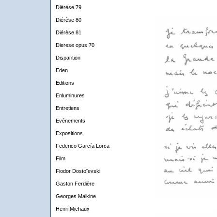
Diérèse 79
Diérèse 80
Diérèse 81
Dierese opus 70
Disparition
Eden
Editions
Enluminures
Entretiens
Evénements
Expositions
Federico García Lorca
Film
Fiodor Dostoïevski
Gaston Ferdière
Georges Malkine
Henri Michaux