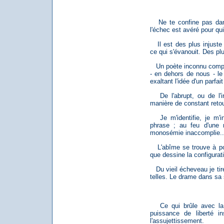
Ne te confine pas dans l
l'échec est avéré pour qu
Il est des plus injuste 
ce qui s'évanouit. Des plu
Un poète inconnu complèt
- en dehors de nous - le
exaltant l'idée d'un parfai
De l'abrupt, ou de l'irr
manière de constant retour
Je m'identifie, je m'in
phrase ; au feu d'une m
monosémie inaccomplie..
L'abîme se trouve à por
que dessine la configurati
Du vieil écheveau je tir
telles. Le drame dans sa 
Ce qui brûle avec la j
puissance de liberté i
l'assujettissement.